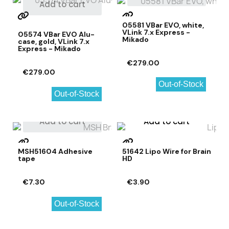
Add to cart
05581 VBar EVO, white,
VLink 7.x Express -
05574 VBar EVO Alu-
Mikado
case, gold, VLink 7.x
Express - Mikado
€279.00
€279.00
Out-of-Stock
Out-of-Stock
Add to cart
Add to cart
MSH51604 Adhesive
51642 Lipo Wire for Brain
tape
HD
€7.30
€3.90
Out-of-Stock