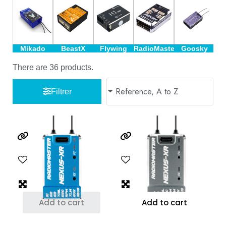
Mikado
BeastX
Flywing
RadioMaster
Goosky
There are 36 products.
Filtrer
Add to cart
Add to cart