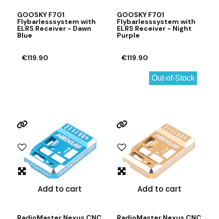
GOOSKY F701
GOOSKY F701
Flybarlesssystem with
Flybarlesssystem with
ELRS Receiver - Dawn
ELRS Receiver - Night
Blue
Purple
€119.90
€119.90
Out-of-Stock
Add to cart
Add to cart
RadioMaster Nexus CNC
RadioMaster Nexus CNC