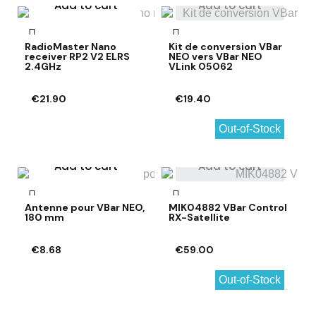
Add to cart
Add to cart
RadioMaster Nano
Kit de conversion VBar
receiver RP2 V2 ELRS
NEO vers VBar NEO
2.4GHz
VLink 05062
€21.90
€19.40
Out-of-Stock
Add to cart
Add to cart
Antenne pour VBar NEO,
MIK04882 VBar Control
180 mm
RX-Satellite
€8.68
€59.00
Out-of-Stock