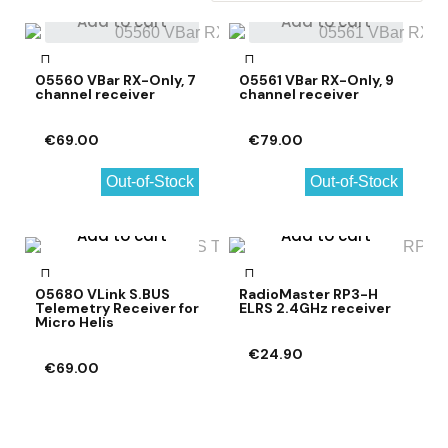
Add to cart
Add to cart
05560 VBar RX-Only, 7
05561 VBar RX-Only, 9
channel receiver
channel receiver
€69.00
€79.00
Out-of-Stock
Out-of-Stock
Add to cart
Add to cart
05680 VLink S.BUS
RadioMaster RP3-H
Telemetry Receiver for
ELRS 2.4GHz receiver
Micro Helis
€24.90
€69.00