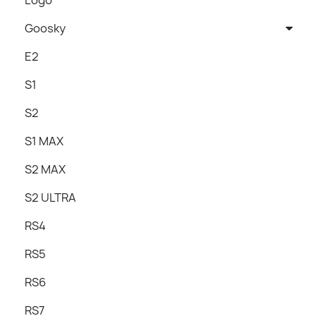
Logo
Goosky
E2
S1
S2
S1 MAX
S2 MAX
S2 ULTRA
RS4
RS5
RS6
RS7