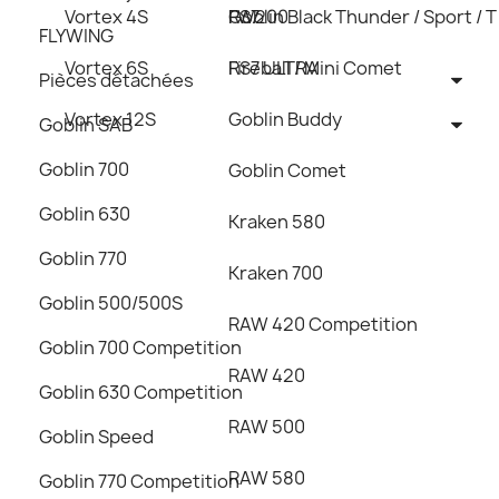
Vortex 4S
Goblin Black Thunder / Sport / T
RS7
FW200
FLYWING
Vortex 6S
Fireball / Mini Comet
RS7 ULTRA
Pièces détachées
Vortex 12S
Goblin Buddy
Goblin SAB
Goblin 700
Goblin Comet
Goblin 630
Kraken 580
Goblin 770
Kraken 700
Goblin 500/500S
RAW 420 Competition
Goblin 700 Competition
RAW 420
Goblin 630 Competition
RAW 500
Goblin Speed
RAW 580
Goblin 770 Competition