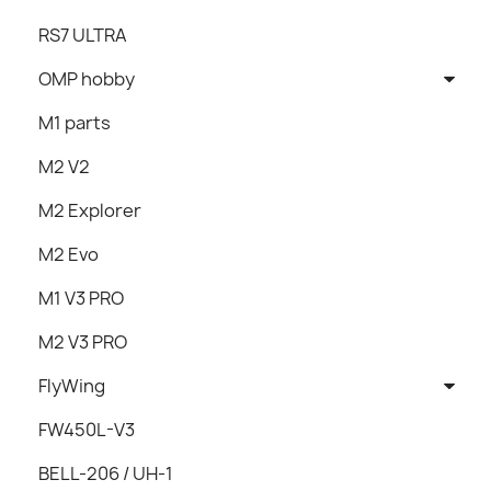
RS7 ULTRA
OMP hobby
M1 parts
M2 V2
M2 Explorer
M2 Evo
M1 V3 PRO
M2 V3 PRO
FlyWing
FW450L-V3
BELL-206 / UH-1