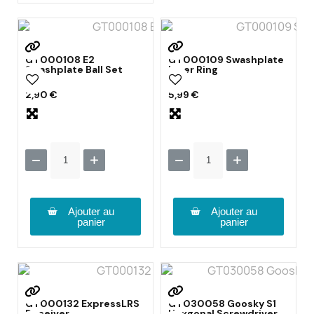
GT000108 E2
GT000109 Swashplate
Swashplate Ball Set
Inner Ring
2,90 €
5,99 €
Ajouter au
Ajouter au
panier
panier
GT000132 ExpressLRS
GT030058 Goosky S1
Receiver
Hexgonal Screwdriver