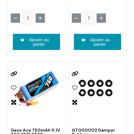
Ajouter au
Ajouter au
panier
panier
Gens Ace 750mAh 11.1V
GT000002 Damper