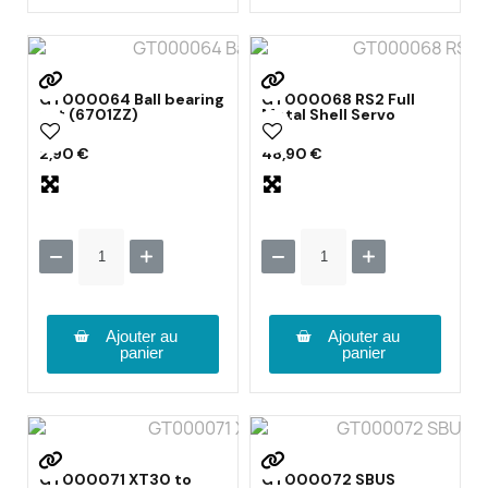
GT000064 Ball bearing
GT000068 RS2 Full
set (6701ZZ)
Metal Shell Servo
2,90 €
48,90 €
Ajouter au
Ajouter au
panier
panier
GT000071 XT30 to
GT000072 SBUS