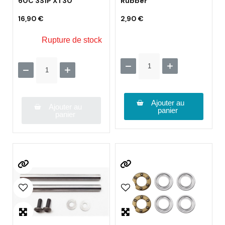
60C 3S1P XT30
Rubber
16,90 €
2,90 €
Rupture de stock
Ajouter au
Ajouter au
panier
panier