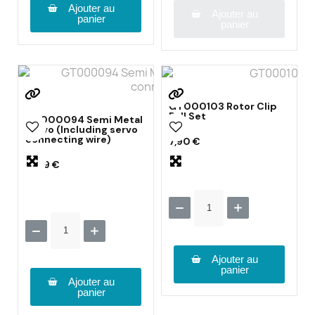
Ajouter au
Ajouter au
panier
panier
GT000103 Rotor Clip
Ball Set
GT000094 Semi Metal
Servo (Including servo
connecting wire)
7,90 €
13,59 €
Ajouter au
panier
Ajouter au
panier