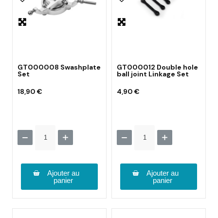
GT000008 Swashplate
GT000012 Double hole
Set
ball joint Linkage Set
18,90 €
4,90 €
Ajouter au
Ajouter au
panier
panier