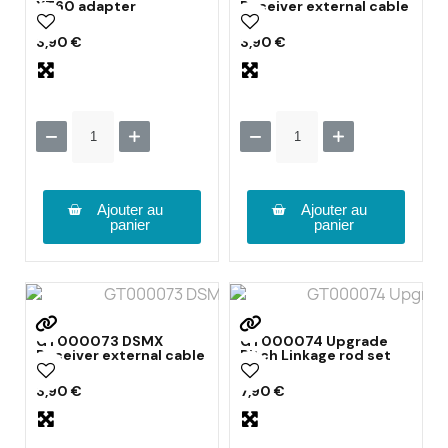
XT60 adapter
Receiver external cable
3,90 €
3,90 €
Ajouter au
Ajouter au
panier
panier
GT000073 DSMX
GT000074 Upgrade
Receiver external cable
Pitch Linkage rod set
3,90 €
7,90 €