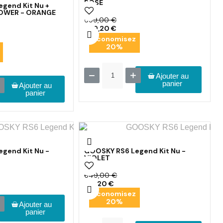
ROSE
gend Kit Nu +
POWER - ORANGE
599,00 €
479,20 €
Économisez
20%
Ajouter au
panier
Ajouter au
panier
gend Kit Nu -
GOOSKY RS6 Legend Kit Nu -
VIOLET
649,00 €
519,20 €
Économisez
20%
Ajouter au
panier