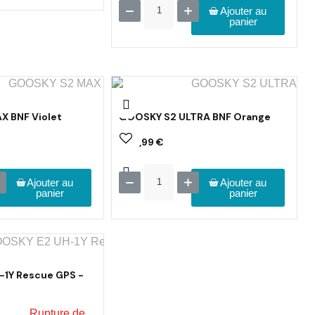
Ajouter au
panier
 BNF Violet
GOOSKY S2 ULTRA BNF Orange
434,99 €
Ajouter au
Ajouter au
panier
panier
1Y Rescue GPS -
Rupture de