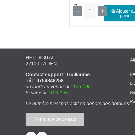
Ajouter a
panier
HELIDIGITAL
AI
22100 TADEN
F
Contact support : Guillaume
Tél : 0756846258
Li
du lundi au vendredi :
17h-19h
Re
le samedi :
10h-12h
Pa
Le numéro n'est pas actif en dehors des horaires
Formulaire de contact