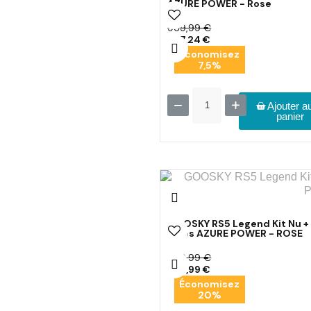
AZURE POWER - Rose
969,99 €
897,24 €
Économisez
7,5%
Ajouter a
panier
GOOSKY RS5 Legend Kit Nu +
pales AZURE POWER - ROSE
699,99 €
559,99 €
Économisez
20%