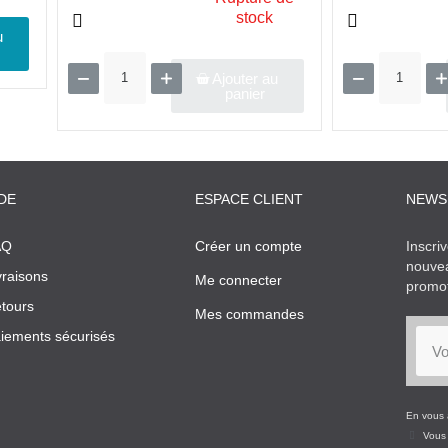
stock
u
Ajouter au
panier
DE
ESPACE CLIENT
NEWS
AQ
Créer un compte
Inscri
nouvea
vraisons
Me connecter
promot
tours
Mes commandes
iements sécurisés
En vous 
Vous 