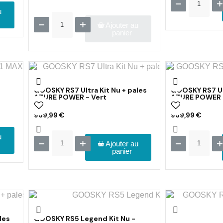
u
Ajouter au
panier
GOOSKY RS7 Ultra Kit Nu + pales
GOOSKY RS7 Ult
AZURE POWER - Vert
AZURE POWER -
969,99 €
969,99 €
u
Ajouter au
panier
les
GOOSKY RS5 Legend Kit Nu -