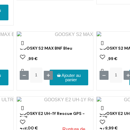
u
GOOSKY S2 MAX BNF Bleu
GOOSKY S2 MAX
389,99 €
389,99 €
u
Ajouter au
panier
GOOSKY E2 UH-1Y Rescue GPS -
GOOSKY E2 UH-
BNF
RTF
419,00 €
479,99 €
Rupture de