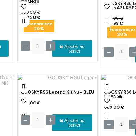
ORANGE
GOOSKY RS5 Le
pales AZURE 
599,00 €
479,20 €
699,99 €
559,99 €
Économisez
20%
Économisez
20%
u
Ajouter au
panier
GOOSKY RS6 Legend Kit Nu - BLEU
GOOSKY RS6 Le
ORANGE
689,00 €
689,00 €
Ajouter au
panier