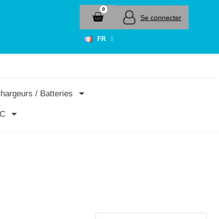
Se connecter
FR
hargeurs / Batteries
RC