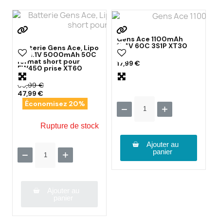
Gens Ace 1100mAh
11.4V 60C 3S1P XT30
Batterie Gens Ace, Lipo
3S 11.1V 5000mAh 50C
format short pour
17,99 €
FW450 prise XT60
59,99 €
47,99 €
Économisez 20%
Rupture de stock
Ajouter au
panier
Ajouter au
panier