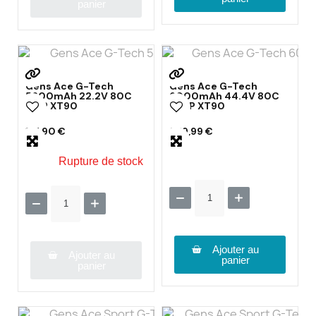
panier
Gens Ace G-Tech
Gens Ace G-Tech
5600mAh 22.2V 80C
6000mAh 44.4V 80C
6S1P XT90
12S1P XT90
141,90 €
279,99 €
Rupture de stock
Ajouter au
Ajouter au
panier
panier