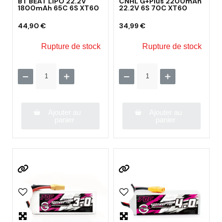
BT BEAT LIPO 22.2V
CNHL G+Plus 2200mAh
1800mAh 65C 6S XT60
22.2V 6S 70C XT60
44,90 €
34,99 €
Rupture de stock
Rupture de stock
Ajouter au
Ajouter au
panier
panier