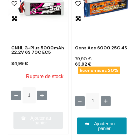
CNHL G+Plus 5000mAh
Gens Ace 6000 25C 4S
22.2V 6S 70C EC5
79,90 €
84,99 €
63,92 €
Économisez 20%
Rupture de stock
Ajouter au
panier
Ajouter au
panier