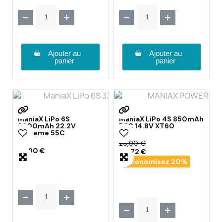
Ajouter au
Ajouter au
panier
panier
ManiaX LiPo 6S
ManiaX LiPo 4S 850mAh
3300mAh 22.2V
75C 14.8V XT60
eXtreme 55C
25,90 €
89,90 €
20,72 €
Économisez 20%