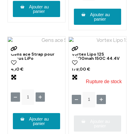
Ajouter au
panier
Ajouter au
panier
Gens ace Strap pour
Vortex Lipo 12S
accus LiPo
4000mah 150C 44.4V
4,10 €
179,00 €
Rupture de stock
Ajouter au
Ajouter au
panier
panier