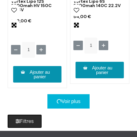
Vortex Lipo 12S
Vortex Lipo 6S
6500mah HV 150C
2200mah 140C 22.2V
45.6V
54,00 €
249,00 €
Ajouter au
Ajouter au
panier
panier
Voir plus
Filtres