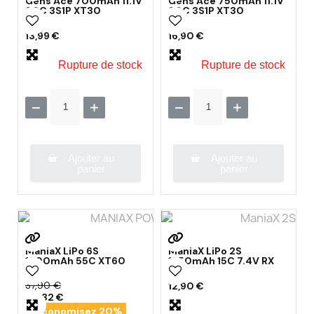
Gens Ace 700mAh 11.1V
Gens Ace 750mAh 11.1V
60C 3S1P XT30
60C 3S1P XT30
13,99 €
16,90 €
Rupture de stock
Rupture de stock
Ajouter au
Ajouter au
panier
panier
ManiaX LiPo 6S
ManiaX LiPo 2S
1300mAh 55C XT60
1350mAh 15C 7.4V RX
37,90 €
12,90 €
30,32 €
Économisez 20%