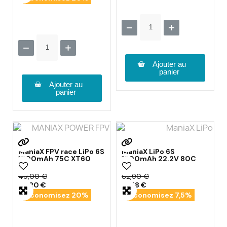
Ajouter au
panier
Ajouter au
panier
ManiaX FPV race LiPo 6S
ManiaX LiPo 6S
1500mAh 75C XT60
1800mAh 22.2V 80C
49,00 €
62,90 €
39,20 €
58,18 €
Économisez 20%
Économisez 7,5%