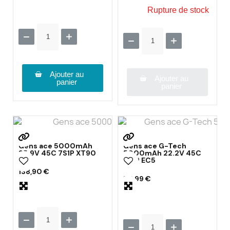
Rupture de stock
Ajouter au
Ajouter au
panier
panier
Gens ace 5000mAh
Gens ace G-Tech
25.9V 45C 7S1P XT90
5000mAh 22.2V 45C
6S1P EC5
138,90 €
115,99 €